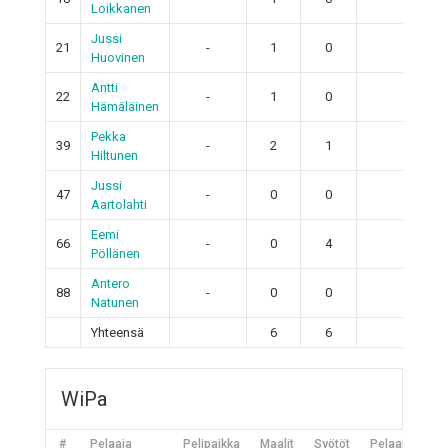
Loikkanen
Jussi
21
-
1
0
1
Huovinen
Antti
22
-
1
0
1
Hämäläinen
Pekka
39
-
2
1
3
Hiltunen
Jussi
47
-
0
0
0
Aartolahti
Eemi
66
-
0
4
4
Pöllänen
Antero
88
-
0
0
0
Natunen
Yhteensä
6
6
12
WiPa
#
Pelaaja
Pelipaikka
Maalit
Syötöt
Pelaajan pist