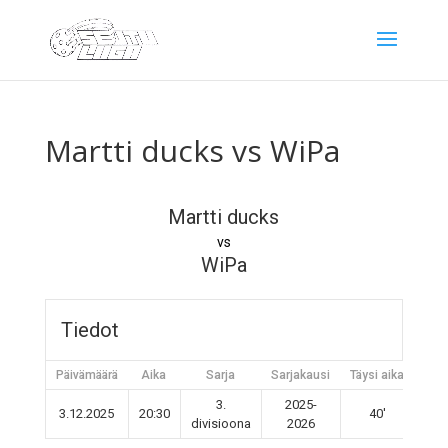
Martti ducks vs WiPa
Martti ducks
vs
WiPa
Tiedot
Päivämäärä
Aika
Sarja
Sarjakausi
Täysi aika
3.
2025-
3.12.2025
20:30
40'
divisioona
2026