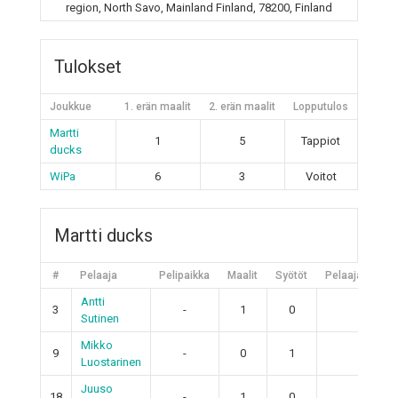
region, North Savo, Mainland Finland, 78200, Finland
Tulokset
Joukkue
1. erän maalit
2. erän maalit
Lopputulos
Martti
1
5
Tappiot
ducks
WiPa
6
3
Voitot
Martti ducks
#
Pelaaja
Pelipaikka
Maalit
Syötöt
Pelaajan piste
Antti
3
-
1
0
1
Sutinen
Mikko
9
-
0
1
1
Luostarinen
Juuso
18
-
1
0
1