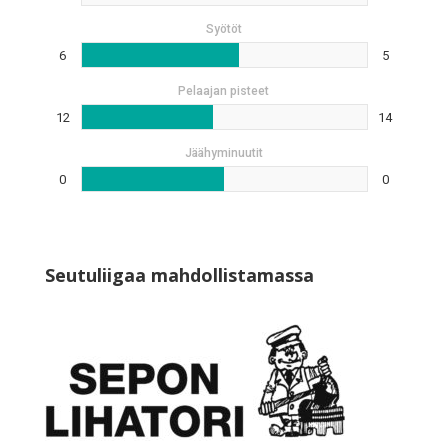
Syötöt
6
5
Pelaajan pisteet
12
14
Jäähyminuutit
0
0
Seutuliigaa mahdollistamassa