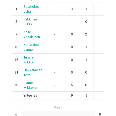
Suurholma
1
-
3
1
4
Juha
Pekkinen
5
-
1
0
1
Jukka
Kalle
7
-
0
2
2
Venäläinen
Kortelainen
10
-
0
1
1
Janne
Turunen
16
-
0
1
1
Mikko
Hakkarainen
91
-
0
0
0
Antti
Juuso
3
-
5
0
5
Mikkonen
Yhteensä
9
5
14
Maalit
6
9