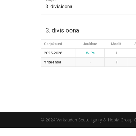
3. divisioona
3. divisioona
Sarjakausi
Joukkue
Maalit
2025-2026
WiPa
1
Yhteensä
-
1
© 2024 Varkauden Seutuliiga ry & Hopia Group 