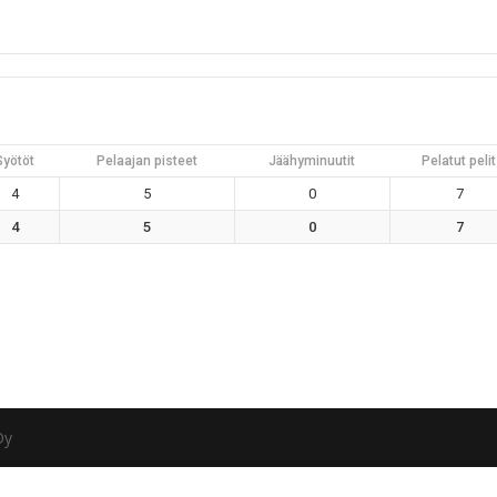
Syötöt
Pelaajan pisteet
Jäähyminuutit
Pelatut pelit
4
5
0
7
4
5
0
7
Oy