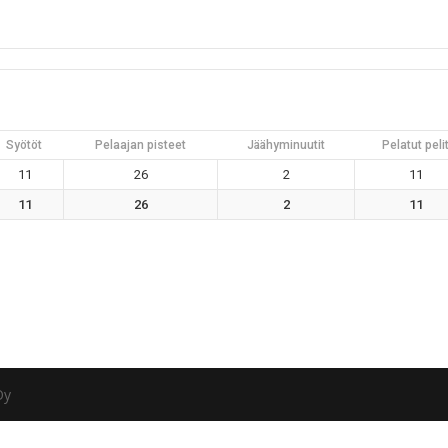
Syötöt
Pelaajan pisteet
Jäähyminuutit
Pelatut peli
11
26
2
11
11
26
2
11
Oy