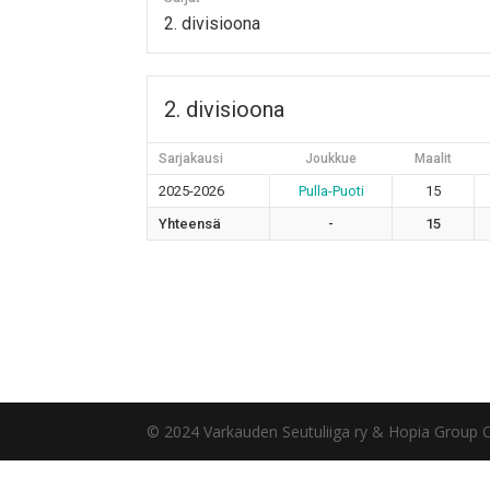
2. divisioona
2. divisioona
Sarjakausi
Joukkue
Maalit
2025-2026
Pulla-Puoti
15
Yhteensä
-
15
© 2024 Varkauden Seutuliiga ry & Hopia Group 