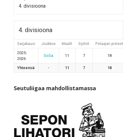
4. divisioona
4. divisioona
Sarjakausi
Joukkue
Maalit
Syötöt
Pelaajan pisteet
Jääh
2025-
SoSa
11
7
18
2026
Yhteensä
-
11
7
18
Seutuliigaa mahdollistamassa