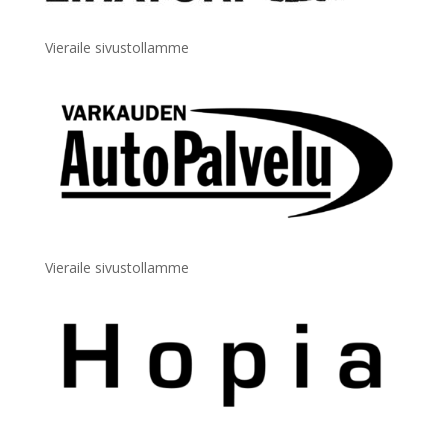
Vieraile sivustollamme
Vieraile sivustollamme