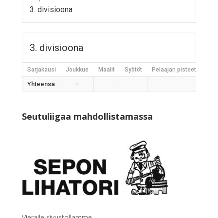
3. divisioona
3. divisioona
Sarjakausi
Joukkue
Maalit
Syötöt
Pelaajan pisteet
Jääh
Yhteensä
-
Seutuliigaa mahdollistamassa
Vieraile sivustollamme