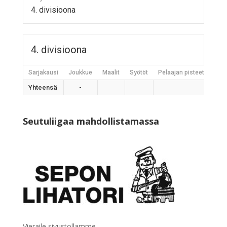
4. divisioona
4. divisioona
Sarjakausi
Joukkue
Maalit
Syötöt
Pelaajan pisteet
Jääh
Yhteensä
-
Seutuliigaa mahdollistamassa
Vieraile sivustollamme