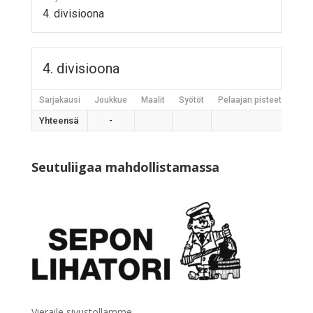
4. divisioona
4. divisioona
Sarjakausi
Joukkue
Maalit
Syötöt
Pelaajan pisteet
Jääh
Yhteensä
-
Seutuliigaa mahdollistamassa
Vieraile sivustollamme