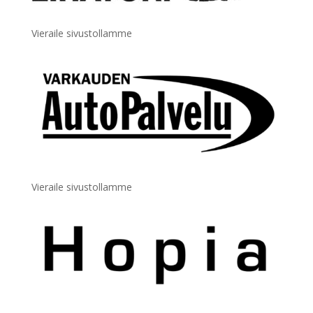
Vieraile sivustollamme
Vieraile sivustollamme