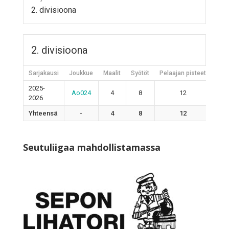
2. divisioona
2. divisioona
Sarjakausi
Joukkue
Maalit
Syötöt
Pelaajan pisteet
Jääh
2025-
Ao024
4
8
12
2026
Yhteensä
-
4
8
12
Seutuliigaa mahdollistamassa