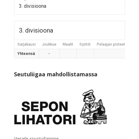
3. divisioona
3. divisioona
Sarjakausi
Joukkue
Maalit
Syötöt
Pelaajan pisteet
Jääh
Yhteensä
-
Seutuliigaa mahdollistamassa
Vieraile sivustollamme