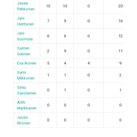
Jesse
10
10
0
20
Pehkonen
Jani
7
9
0
16
Hentunen
Jani
6
6
0
12
Suomula
Santeri
2
9
0
11
Sutinen
Esa Ikonen
5
4
4
9
Sami
1
1
0
2
Mikkonen
Sasu
0
1
0
1
Savolainen
Antti
0
0
0
0
Markkanen
Juuso
0
0
0
0
Itkonen