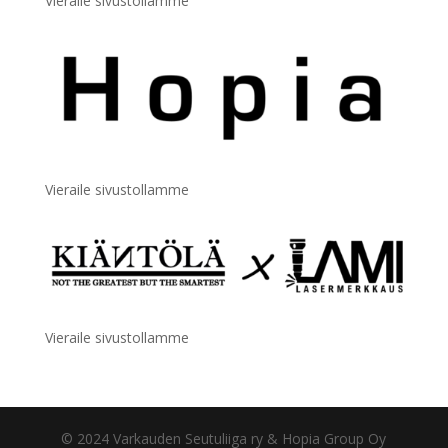
Vieraile sivustollamme
Vieraile sivustollamme
Vieraile sivustollamme
© 2024 Varkauden Seutuliiga ry & Hopia Group Oy