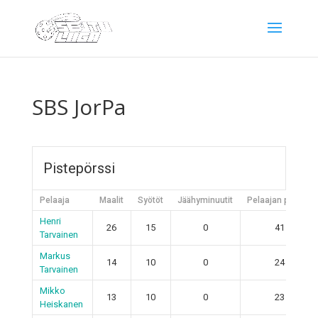
SBS JorPa
Pistepörssi
Pelaaja
Maalit
Syötöt
Jäähyminuutit
Pelaajan pisteet
Henri
26
15
0
41
Tarvainen
Markus
14
10
0
24
Tarvainen
Mikko
13
10
0
23
Heiskanen