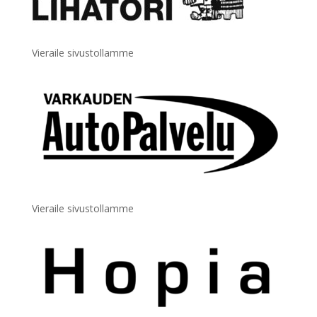
Vieraile sivustollamme
Vieraile sivustollamme