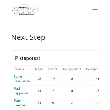
Next Step
Pistepörssi
Pelaaja
Maalit
Syötöt
Jäähyminuutit
Pelaajan pisteet
Samu
22
19
0
41
Kainulainen
Topi
11
14
0
25
Leppänen
Tommi
11
9
2
20
Lankinen