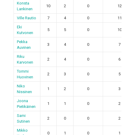
Konsta
10
2
0
12
Lankinen
Ville Rautio
7
4
0
11
Eki
5
5
0
10
Kutvonen
Pekka
3
4
0
7
Auvinen
Riku
2
4
0
6
Karvonen
Tommi
2
3
0
5
Huovinen
Niko
1
2
0
3
Nissinen
Joona
1
1
0
2
Pietikäinen
Sami
2
0
0
2
Sutinen
Mikko
0
1
0
1