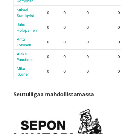
Korhonen
Mikael
0
0
0
0
Sundqvist
Juho
0
0
0
0
Holopainen
Antti
0
0
0
0
Torvinen
Aleksi
0
0
0
0
Puustinen
Mika
0
0
0
0
Itkonen
Seutuliigaa mahdollistamassa