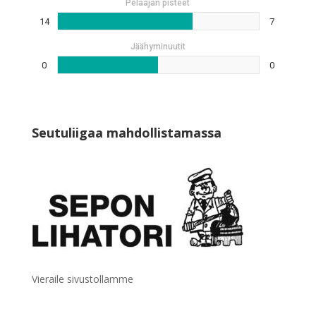
Pelaajan pisteet
14
7
Jäähyminuutit
0
0
Seutuliigaa mahdollistamassa
Vieraile sivustollamme