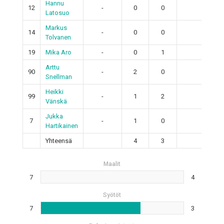
Hannu
12
-
0
0
0
Latosuo
Markus
14
-
0
0
0
Tolvanen
19
Mika Aro
-
0
1
1
Arttu
90
-
2
0
2
Snellman
Heikki
99
-
1
2
3
Vänskä
Jukka
7
-
1
0
1
Hartikainen
Yhteensä
4
3
7
Maalit
7
4
Syötöt
7
3