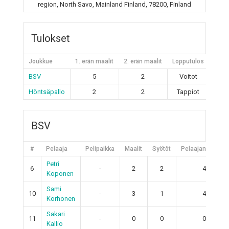
region, North Savo, Mainland Finland, 78200, Finland
Tulokset
Joukkue
1. erän maalit
2. erän maalit
Lopputulos
BSV
5
2
Voitot
Höntsäpallo
2
2
Tappiot
BSV
#
Pelaaja
Pelipaikka
Maalit
Syötöt
Pelaajan pisteet
Petri
6
-
2
2
4
Koponen
Sami
10
-
3
1
4
Korhonen
Sakari
11
-
0
0
0
Kallio