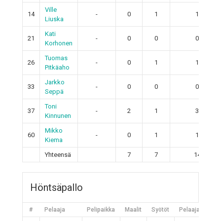
Ville
14
-
0
1
1
Liuska
Kati
21
-
0
0
0
Korhonen
Tuomas
26
-
0
1
1
Pitkäaho
Jarkko
33
-
0
0
0
Seppä
Toni
37
-
2
1
3
Kinnunen
Mikko
60
-
0
1
1
Kiema
Yhteensä
7
7
14
Höntsäpallo
#
Pelaaja
Pelipaikka
Maalit
Syötöt
Pelaajan piste