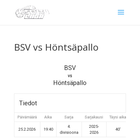
BSV vs Höntsäpallo
BSV
vs
Höntsäpallo
Tiedot
Päivämäärä
Aika
Sarja
Sarjakausi
Täysi aika
4.
2025-
25.2.2026
19:40
40'
divisioona
2026