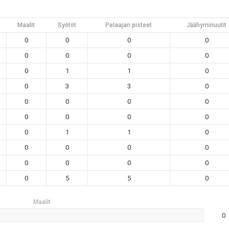
Maalit
Syötöt
Pelaajan pisteet
Jäähyminuutit
0
0
0
0
0
0
0
0
0
1
1
0
0
3
3
0
0
0
0
0
0
0
0
0
0
1
1
0
0
0
0
0
0
0
0
0
0
5
5
0
Maalit
0