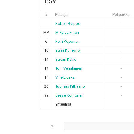
BSV
#
Pelaaja
Pelipaikka
Robert Ruippo
-
MV
Mika Järvinen
-
6
Petri Koponen
-
10
Sami Korhonen
-
11
Sakari Kallio
-
11
Toni Venäläinen
-
14
Ville Liuska
-
26
Tuomas Pitkäaho
-
99
Jesse Korhonen
-
Yhteensä
2