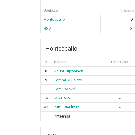
Joukkue
1. erän m
Höntsäpallo
0
BSV
3
Höntsäpallo
#
Pelaaja
Pelipaikka
8
Jouni Siippainen
-
9
Tommi Kuusisto
-
11
Tomi Rosvall
-
19
Mika Aro
-
90
Arttu Snellman
-
Yhteensä