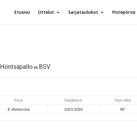
Etusivu
Ottelut
Sarjataulukot
Pistepörssi
Höntsäpallo
BSV
vs
Sarja
Sarjakausi
Täysi aika
4. divisioona
2025-2026
40'