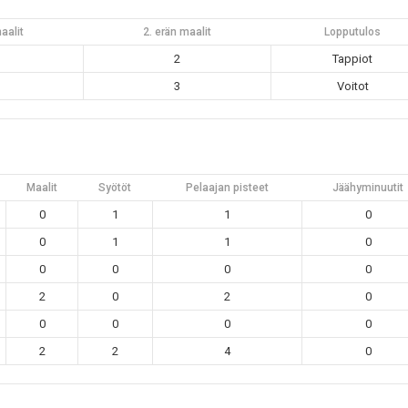
aalit
2. erän maalit
Lopputulos
2
Tappiot
3
Voitot
Maalit
Syötöt
Pelaajan pisteet
Jäähyminuutit
0
1
1
0
0
1
1
0
0
0
0
0
2
0
2
0
0
0
0
0
2
2
4
0