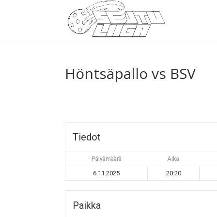
Höntsäpallo vs BSV
Tiedot
Päivämäärä
Aika
6.11.2025
20:20
Paikka