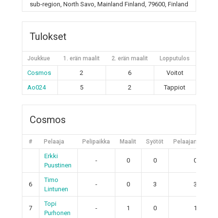
sub-region, North Savo, Mainland Finland, 79600, Finland
Tulokset
Joukkue
1. erän maalit
2. erän maalit
Lopputulos
Cosmos
2
6
Voitot
Ao024
5
2
Tappiot
Cosmos
#
Pelaaja
Pelipaikka
Maalit
Syötöt
Pelaajan pisteet
Erkki
-
0
0
0
Puustinen
Timo
6
-
0
3
3
Lintunen
Topi
7
-
1
0
1
Purhonen