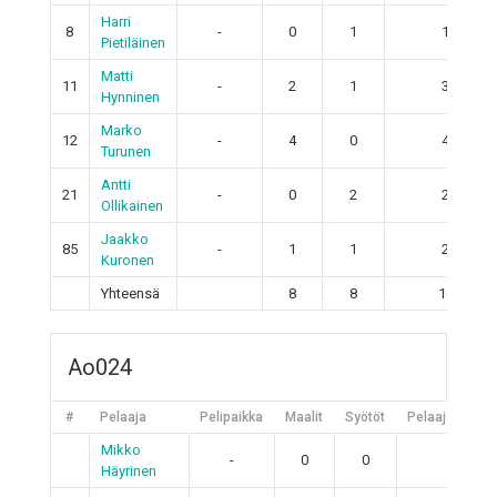
Harri
8
-
0
1
1
Pietiläinen
Matti
11
-
2
1
3
Hynninen
Marko
12
-
4
0
4
Turunen
Antti
21
-
0
2
2
Ollikainen
Jaakko
85
-
1
1
2
Kuronen
Yhteensä
8
8
16
Ao024
#
Pelaaja
Pelipaikka
Maalit
Syötöt
Pelaajan piste
Mikko
-
0
0
0
Häyrinen