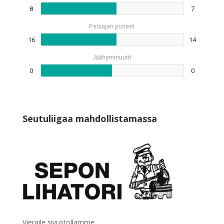
8
7
Pelaajan pisteet
16
14
Jäähyminuutit
0
0
Seutuliigaa mahdollistamassa
Vieraile sivustollamme