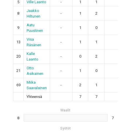
5
Ville Laanto
-
1
1
2
Jaakko
8
-
1
2
3
Hiltunen
Aatu
9
-
1
0
1
Puustinen
Visa
13
-
1
1
2
Räsänen
Kalle
20
-
0
2
2
Laanto
Otto
21
-
1
0
1
Asikainen
Miika
69
-
2
1
3
Saavalainen
Yhteensä
7
7
14
Maalit
8
7
Syötöt