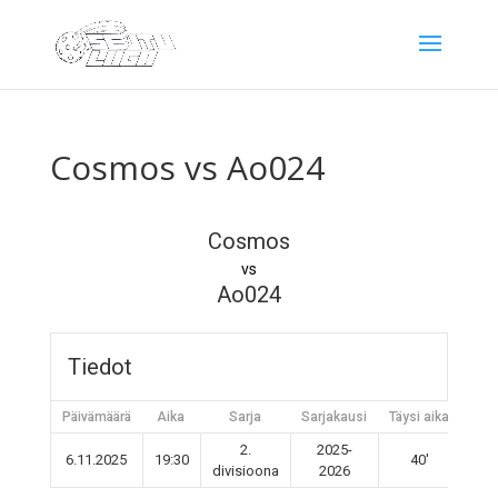
Cosmos vs Ao024
Cosmos
vs
Ao024
Tiedot
Päivämäärä
Aika
Sarja
Sarjakausi
Täysi aika
2.
2025-
6.11.2025
19:30
40'
divisioona
2026