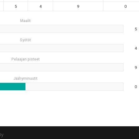
5
4
9
0
Maalit
5
Syötöt
4
Pelaajan pisteet
9
Jäähyminuutit
0
Oy