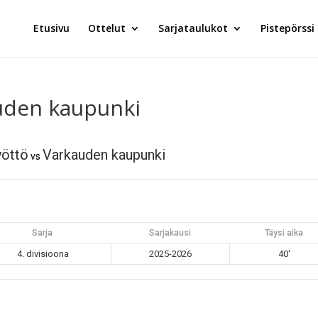
Etusivu
Ottelut
Sarjataulukot
Pistepörssi
uden kaupunki
yöttö
Varkauden kaupunki
vs
Sarja
Sarjakausi
Täysi aika
4. divisioona
2025-2026
40'