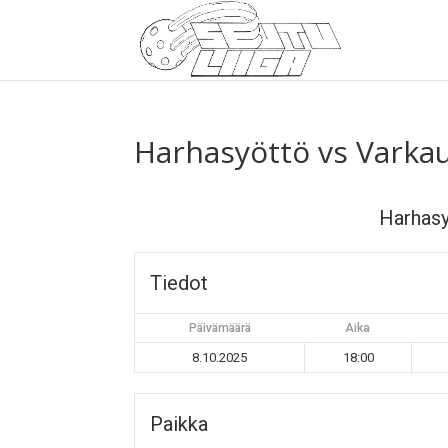
Harhasyöttö vs Varka
Harhas
Tiedot
Päivämäärä
Aika
8.10.2025
18:00
Paikka