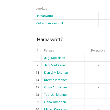
Joukkue
Harhasyöttö
Varkauden kaupunki
Harhasyöttö
#
Pelaaja
Pelipaikka
2
Jugi Kotilainen
-
7
Jani Markkanen
-
11
Daniel Mikkonen
-
14
Kreetta Puttonen
-
17
Oona Aholainen
-
23
Topi Junkkarinen
-
69
Oona Immonen
-
76
Marko Koponen
-