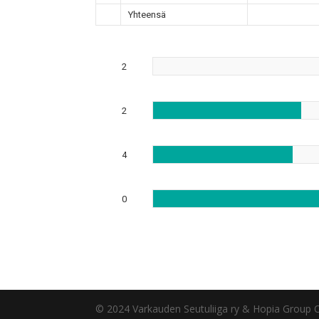
Yhteensä
2
2
4
0
© 2024 Varkauden Seutuliiga ry & Hopia Group 