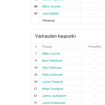
88
Miika Turunen
-
90
Jenni Mäklin
-
Yhteensä
Varkauden kaupunki
#
Pelaaja
Pelipaikka
1
Mikko Gumer
-
9
Mari Pietiläinen
-
10
Petri Pulkkinen
-
16
Pekka Suhonen
-
20
Lasse Tolvanen
-
27
Marja Sundgren
-
61
Jarmo Juutilainen
-
71
Jussi Kuokkanen
-