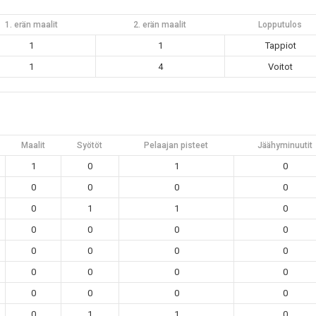
1. erän maalit
2. erän maalit
Lopputulos
1
1
Tappiot
1
4
Voitot
Maalit
Syötöt
Pelaajan pisteet
Jäähyminuutit
1
0
1
0
0
0
0
0
0
1
1
0
0
0
0
0
0
0
0
0
0
0
0
0
0
0
0
0
0
1
1
0