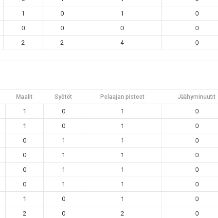
1
0
1
0
0
0
0
0
2
2
4
0
Maalit
Syötöt
Pelaajan pisteet
Jäähyminuutit
1
0
1
0
1
0
1
0
0
1
1
0
0
1
1
0
0
1
1
0
0
1
1
0
1
0
1
0
2
0
2
0