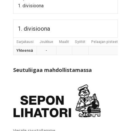
1. divisioona
1. divisioona
Sarjakausi
Joukkue
Maalit
Syötöt
Pelaajan pisteet
Jääh
Yhteensä
-
Seutuliigaa mahdollistamassa
Vieraile sivustollamme