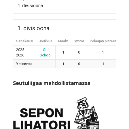
1. divisioona
1. divisioona
Sarjakausi
Joukkue
Maalit
Syötöt
Pelaajan pisteet
Jääh
2025-
Old
1
0
1
2026
School
Yhteensä
-
1
0
1
Seutuliigaa mahdollistamassa