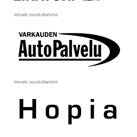
Vieraile sivustollamme
Vieraile sivustollamme