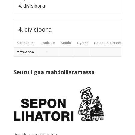
4. divisioona
4. divisioona
Sarjakausi
Joukkue
Maalit
Syötöt
Pelaajan pisteet
Jääh
Yhteensä
-
Seutuliigaa mahdollistamassa
Vieraile sivustollamme