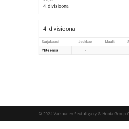
4. divisioona
4. divisioona
Sarjakausi
Joukkue
Maalit
Yhteensä
-
© 2024 Varkauden Seutuliiga ry & Hopia Group 