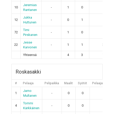
Jeremias
10
-
1
0
1
Rantanen
Jukka
12
-
0
1
1
Huttunen
Timi
72
-
1
0
1
Pirskanen
Jesse
22
-
1
1
2
Karvonen
Yhteensä
4
3
7
Roskasakki
#
Pelaaja
Pelipaikka
Maalit
Syötöt
Pelaajan pistee
Jarno
1
-
0
0
0
Multanen
Tommi
4
-
0
0
0
Kärkkäinen