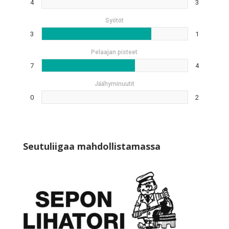
4
3
Syötöt
3
1
Pelaajan pisteet
7
4
Jäähyminuutit
0
2
Seutuliigaa mahdollistamassa