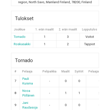
region, North Savo, Mainland Finland, 78200, Finland
Tulokset
Joukkue
1. erän maalit
2. erän maalit
Lopputulos
Tornado
1
3
Voitot
Roskasakki
1
2
Tappiot
Tornado
#
Pelaaja
Pelipaikka
Maalit
Syötöt
Pelaajan pistee
Pauli
7
-
0
0
0
Kuisma
Nooa
8
-
1
1
2
Pöllänen
Jani
9
-
0
0
0
Raudasoja