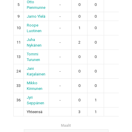
Otto
5
-
0
0
0
Pienmunne
9
Jarno Ylelä
-
0
0
0
Roope
10
-
1
0
1
Luotinen
Juha
11
-
2
0
2
Nykänen
Tommi
13
-
0
0
0
Turunen
Jani
24
-
0
0
0
Karjalainen
Mikko
33
-
0
0
0
Kinnunen
Jyri
36
-
0
1
1
Seppänen
Yhteensä
3
1
4
Maalit