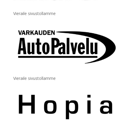
Vieraile sivustollamme
Vieraile sivustollamme